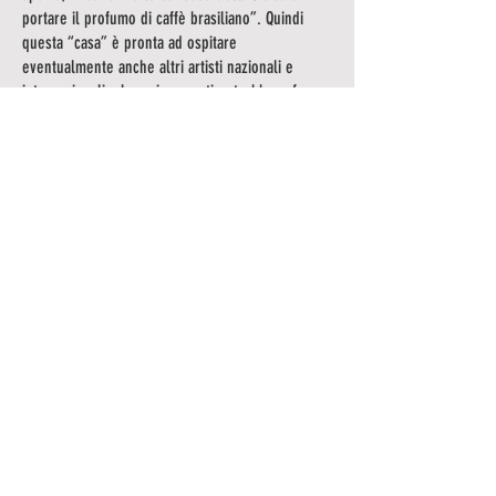
portare il profumo di caffè brasiliano”. Quindi
questa “casa” è pronta ad ospitare
eventualmente anche altri artisti nazionali e
internazionali, che nei concerti potrebbero fare
“visita” al Duo Canto/Spinetti.
PROSSIME DATE
Art Show di Arturo Morano -
P.I.
02896240831
-
C.F. MRNRTR77A07F158S
sede legale Via Nazionale, 47 - Galati Marina
98134 Messina (ME)
© 2025
lbcomunicazione.it