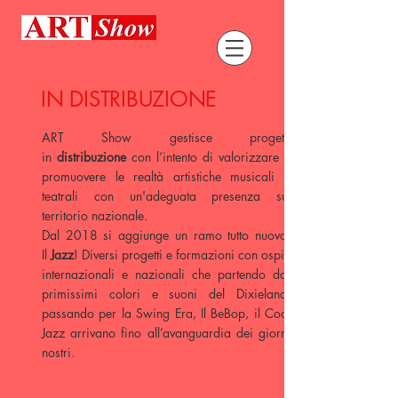
IN DISTRIBUZIONE
ART Show gestisce progetti
in
distribuzione
con l’intento di valorizzare e
promuovere le realtà artistiche musicali e
teatrali con un'adeguata presenza sul
territorio nazionale.
Dal 2018 si aggiunge un ramo tutto nuovo:
Il
Jazz
! Diversi progetti e formazioni con ospiti
internazionali e nazionali che partendo dai
primissimi colori e suoni del Dixieland,
passando per la Swing Era,
Il BeBop, il Cool
Jazz arrivano fino all’avanguardia dei giorni
nostri.