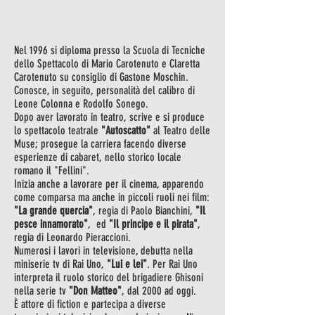
Nel 1996 si diploma presso la Scuola di Tecniche
dello Spettacolo di Mario Carotenuto e Claretta
Carotenuto su consiglio di Gastone Moschin.
Conosce, in seguito, personalità del calibro di
Leone Colonna e Rodolfo Sonego.
Dopo aver lavorato in teatro, scrive e si produce
lo spettacolo teatrale
"Autoscatto"
al Teatro delle
Muse; prosegue la carriera facendo diverse
esperienze di cabaret, nello storico locale
romano il "Fellini".
Inizia anche a lavorare per il cinema, apparendo
come comparsa ma anche in piccoli ruoli nei film:
"La grande quercia"
, regia di Paolo Bianchini,
"Il
pesce innamorato"
, ed
"Il principe e il pirata"
,
regia di Leonardo Pieraccioni.
Numerosi i lavori in televisione, debutta nella
miniserie tv di Rai Uno,
"Lui e lei"
. Per Rai Uno
interpreta il ruolo storico del brigadiere Ghisoni
nella serie tv
"Don Matteo"
, dal 2000 ad oggi.
È attore di fiction e partecipa a diverse